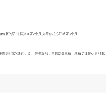
。
植鲜胚的话 这样算来要2个月 如果移植冻胚就要3个月
激素6项及其它，等。 隔天取卵，再隔两天移植，移植后建议休息3到5